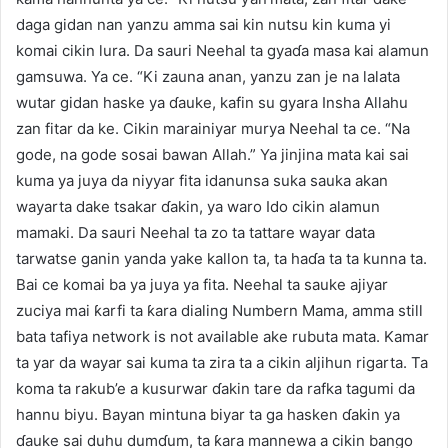
daga gidan nan yanzu amma sai kin nutsu kin kuma yi
komai cikin lura. Da sauri Neehal ta gyaɗa masa kai alamun
gamsuwa. Ya ce. “Ki zauna anan, yanzu zan je na lalata
wutar gidan haske ya ɗauke, kafin su gyara Insha Allahu
zan fitar da ke. Cikin marainiyar murya Neehal ta ce. “Na
gode, na gode sosai bawan Allah.” Ya jinjina mata kai sai
kuma ya juya da niyyar fita idanunsa suka sauka akan
wayarta dake tsakar ɗakin, ya waro Ido cikin alamun
mamaki. Da sauri Neehal ta zo ta tattare wayar data
tarwatse ganin yanda yake kallon ta, ta haɗa ta ta kunna ta.
Bai ce komai ba ya juya ya fita. Neehal ta sauke ajiyar
zuciya mai ƙarfi ta ƙara dialing Numbern Mama, amma still
bata tafiya network is not available ake rubuta mata. Kamar
ta yar da wayar sai kuma ta zira ta a cikin aljihun rigarta. Ta
koma ta rakub’e a kusurwar ɗakin tare da rafka tagumi da
hannu biyu. Bayan mintuna biyar ta ga hasken ɗakin ya
ɗauke sai duhu dumɗum, ta ƙara mannewa a cikin bango