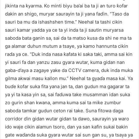
jikinta na ƙyarma. Ko minti biyu ba’ai ba ta ji an turo ƙofar
ɗakin an shigo, muryar saurayin ta ji yana faɗin. “Taso da
sauri ba mu da ishashshen time.” Neehal ta tashi cikin
sauri kamar yadda ya ce ta yi inda ta ji sautin muryarsa
saboda bata ganin sa, sai da ta matso kusa da shi ne ma ta
ga alamar duhun mutum a tsaye, ya kamo hannunta cikin
raɗa ya ce. “Duk inda nasa ƙafata ki saka taki, amma sai kin
yi sauri fa dan yanzu zasu gyara wutar, kuma gidan nan
gaba-d’aya a zagaye yake da CCTV camera, duk inda muka
gilma akwai masu kallon mu.” Neehal ta gyaɗa masa kai. Ya
buɗe ƙofar suka fita yana jan ta, dan gudun ma gagarar ta
ya yi ta kasa yin sa, sai faɗuwa take musamman idan suka
zo gurin shan kwana, amma kuma sai ta miƙe zumbur
saboda tamkar gudun ceton rai take. Suna fitowa daga
corridor ɗin gidan wutar gidan ta dawo, saurayin ya waro
ido waje cikin alamun tsoro, dan ya san kafin sukai bakin
gate waɗanda suka gyara wutar sai sun gan su, ya tsaya ya