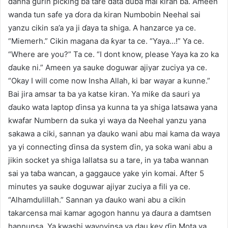
danna gurin picking ba tare data duba mai kiran ba. Ameen
wanda tun safe ya ɗora da kiran Numbobin Neehal sai
yanzu cikin sa’a ya ji ɗaya ta shiga. A hanzarce ya ce.
“Miemerh.” Cikin magana da ƙyar ta ce. “Yaya…!” Ya ce.
“Where are you?” Ta ce. “I dont know, please Yaya ka zo ka
ɗauke ni.” Ameen ya sauke doguwar ajiyar zuciya ya ce.
“Okay I will come now Insha Allah, ki bar wayar a kunne.”
Bai jira amsar ta ba ya katse kiran. Ya miƙe da sauri ya
ɗauko wata laptop ɗinsa ya kunna ta ya shiga latsawa yana
kwafar Numbern da suka yi waya da Neehal yanzu yana
sakawa a ciki, sannan ya ɗauko wani abu mai kama da waya
ya yi connecting ɗinsa da system ɗin, ya soka wani abu a
jikin socket ya shiga lallatsa su a tare, in ya taɓa wannan
sai ya taɓa wancan, a gaggauce yake yin komai. After 5
minutes ya sauke doguwar ajiyar zuciya a fili ya ce.
“Alhamdulillah.” Sannan ya ɗauko wani abu a cikin
takarcensa mai kamar agogon hannu ya ɗaura a damtsen
hannunsa. Ya kwashi wayoyinsa ya dau key ɗin Mota ya