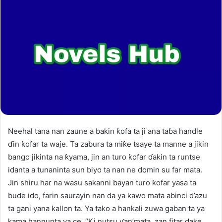
Neehal tana nan zaune a bakin ƙofa ta ji ana taɓa handle
ɗin ƙofar ta waje. Ta zabura ta miƙe tsaye ta manne a jikin
bango jikinta na ƙyama, jin an turo ƙofar ɗakin ta runtse
idanta a tunaninta sun biyo ta nan ne domin su far mata.
Jin shiru har na wasu sakanni bayan turo ƙofar yasa ta
buɗe ido, farin saurayin nan da ya kawo mata abinci d’azu
ta gani yana kallon ta. Ya tako a hankali zuwa gaban ta ya
kama hannunta ya ce. “Ki nutsu ƴan’mata, zan fitar dake