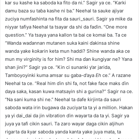
kar su kashe ka saboda ka fito da ni.” Sagir ya ce. “Karki
damu baza su taɓa kashe ni ba.” Neehal ta sauke ajiyar
zuciya numfashinta na fita da sauri_sauri. Sagir ya miƙe da
niyyar tafiya Neehal ta tsayar da shi da faɗin. “One more
question.” Ya tsaya yana kallon ta bai ce komai ba. Ta ce
“Wanda waɗannan mutanen suka kaini ɗakinsa shine
wanda yake ƙoƙarin keta mun haddi? Shine wanda aka ce
mun my virginity is for him? Shi ma ɗan ƙungiyar ne? Yana
shan jini?” Sagir ya ce. “Kin ci sunanki ƴar jarida,
Tamboyoyinki kuma amsar su gaba-d’aya
Eh
ce.” A razane
Neehal ta ce. “Real him ɗin shi fa, not fake face maks ɗin
daya saka, kasan kuwa matsayin shi a gurina?” Sagir na ce.
“Na sani kuma shi ne.” Neehal ta dafe ƙirjinta da sauri
saboda wata irin bugawa da zuciyarta ta yi a million. Hakan
ya yi dai_dai da jin vibration ɗin wayarta da ta yi. Sagir ya
juya ya tafi cikin sauri. Ta zaro wayar daga cikin aljihun
rigarta da ƙyar saboda yanda kanta yake juya mata, ta