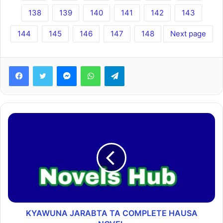
138
139
140
141
142
143
144
145
146
147
148
Next page
Facebook
Twitter
Messenger
WhatsApp
Telegram
KYAWUNA JARABTA TA COMPLETE HAUSA