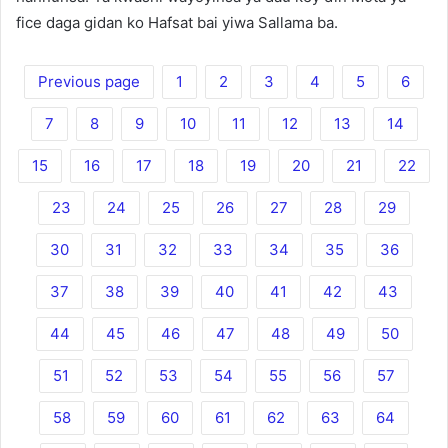
fice daga gidan ko Hafsat bai yiwa Sallama ba.
Previous page
1
2
3
4
5
6
7
8
9
10
11
12
13
14
15
16
17
18
19
20
21
22
23
24
25
26
27
28
29
30
31
32
33
34
35
36
37
38
39
40
41
42
43
44
45
46
47
48
49
50
51
52
53
54
55
56
57
58
59
60
61
62
63
64