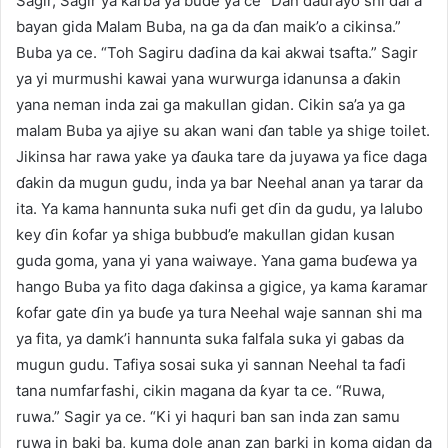
Sagir, Sagir ya karɓa ya buɗe ya ce “Dan daurayo shi dai a
bayan gida Malam Buba, na ga da ɗan maik’o a cikinsa.”
Buba ya ce. “Toh Sagiru daɗina da kai akwai tsafta.” Sagir
ya yi murmushi kawai yana wurwurga idanunsa a ɗakin
yana neman inda zai ga makullan gidan. Cikin sa’a ya ga
malam Buba ya ajiye su akan wani ɗan table ya shige toilet.
Jikinsa har rawa yake ya ɗauka tare da juyawa ya fice daga
ɗakin da mugun gudu, inda ya bar Neehal anan ya tarar da
ita. Ya kama hannunta suka nufi get ɗin da gudu, ya lalubo
key ɗin ƙofar ya shiga bubbud’e makullan gidan kusan
guda goma, yana yi yana waiwaye. Yana gama buɗewa ya
hango Buba ya fito daga ɗakinsa a gigice, ya kama ƙaramar
ƙofar gate ɗin ya buɗe ya tura Neehal waje sannan shi ma
ya fita, ya damk’i hannunta suka falfala suka yi gabas da
mugun gudu. Tafiya sosai suka yi sannan Neehal ta faɗi
tana numfarfashi, cikin magana da ƙyar ta ce. “Ruwa,
ruwa.” Sagir ya ce. “Ki yi haquri ban san inda zan samu
ruwa in baki ba, kuma dole anan zan barki in koma gidan da