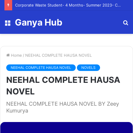
Corporate Waste Student- 4 Months- Summer 2023- Canadian Tire Corporation
Ganya Hub
Menu
S
fo
Home
/
NEEHAL COMPLETE HAUSA NOVEL
NEEHAL COMPLETE HAUSA NOVEL
NOVELS
NEEHAL COMPLETE HAUSA
NOVEL
NEEHAL COMPLETE HAUSA NOVEL BY Zeey
Kumurya