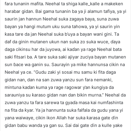
fara tunanin mafita. Neehal ta shiga kalle_kalle a makeken
harabar gidan. Bai gama tunanin ba ya ji alamun tafiya, ya yi
saurin jan hannun Neehal suka zagaya baya, suna zuwa
bayan ya hangi mutum uku suna tahowa, ya yi saurin yin
ƙasa tare da jan Neehal suka b’uya a bayan wani gini. Ta
daf da ginin mutanen ukun nan suka zo suka wuce, ɗaya
daga cikinsu har da juyowa, ai kaɗan ya rage Neehal bata
saki fitsari ba. A tare suka saki ajiyar zuciya bayan mutanen
sun ɓace wa ganin su. Saurayin ya miƙe hannunsa cikin na
Neehal ya ce. “Gudu zaki yi sosai mu samu ki fita daga
gidan nan, dan na san zuwa yanzu sun fara nemanki,
mintuna kaɗan kuma ya rage ragowar ƴan ƙungiya da
sarauniya su ƙaraso gidan nan dan bikin murna.” Neehal da
zuwa yanzu ta fara sarewa ta gyaɗa masa kai numfashinta
na fita da ƙyar. Ya ja hannunta suka falfala da gudu yana yi
yana waiwaye, cikin ikon Allah har suka ƙarasa gate ɗin
gidan babu wanda ya gan su. Sai dai gate ɗin a kulle yake