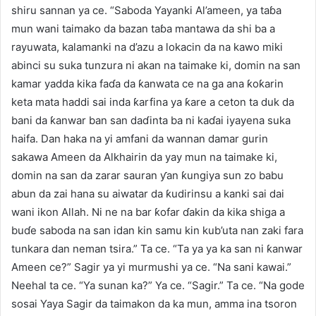
shiru sannan ya ce. “Saboda Yayanki Al’ameen, ya taɓa
mun wani taimako da bazan taɓa mantawa da shi ba a
rayuwata, kalamanki na d’azu a lokacin da na kawo miki
abinci su suka tunzura ni akan na taimake ki, domin na san
kamar yadda kika faɗa da ƙanwata ce na ga ana ƙoƙarin
keta mata haddi sai inda ƙarfina ya ƙare a ceton ta duk da
bani da ƙanwar ban san daɗinta ba ni kaɗai iyayena suka
haifa. Dan haka na yi amfani da wannan damar gurin
sakawa Ameen da Alkhairin da yay mun na taimake ki,
domin na san da zarar sauran ƴan ƙungiya sun zo babu
abun da zai hana su aiwatar da ƙudirinsu a kanki sai dai
wani ikon Allah. Ni ne na bar ƙofar ɗakin da kika shiga a
buɗe saboda na san idan kin samu kin kub’uta nan zaki fara
tunkara dan neman tsira.” Ta ce. “Ta ya ya ka san ni ƙanwar
Ameen ce?” Sagir ya yi murmushi ya ce. “Na sani kawai.”
Neehal ta ce. “Ya sunan ka?” Ya ce. “Sagir.” Ta ce. “Na gode
sosai Yaya Sagir da taimakon da ka mun, amma ina tsoron