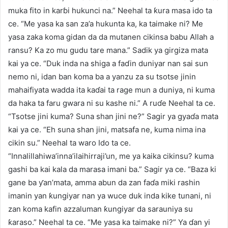
muka fito in karɓi hukunci na.” Neehal ta ƙura masa ido ta
ce. “Me yasa ka san za’a hukunta ka, ka taimake ni? Me
yasa zaka koma gidan da da mutanen cikinsa babu Allah a
ransu? Ka zo mu gudu tare mana.” Sadik ya girgiza mata
kai ya ce. “Duk inda na shiga a faɗin duniyar nan sai sun
nemo ni, idan ban koma ba a yanzu za su tsotse jinin
mahaifiyata wadda ita kaɗai ta rage mun a duniya, ni kuma
da haka ta faru gwara ni su kashe ni.” A ruɗe Neehal ta ce.
“Tsotse jini kuma? Suna shan jini ne?” Sagir ya gyaɗa mata
kai ya ce. “Eh suna shan jini, matsafa ne, kuma nima ina
cikin su.” Neehal ta waro Ido ta ce.
“Innalillahiwa’inna’ilaihirraji’un, me ya kaika cikinsu? kuma
gashi ba kai kala da marasa imani ba.” Sagir ya ce. “Baza ki
gane ba ƴan’mata, amma abun da zan faɗa miki rashin
imanin yan ƙungiyar nan ya wuce duk inda kike tunani, ni
zan koma kafin azzaluman ƙungiyar da sarauniya su
ƙaraso.” Neehal ta ce. “Me yasa ka taimake ni?” Ya ɗan yi