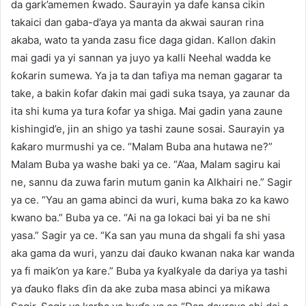
da gark’amemen ƙwado. Saurayin ya dafe kansa cikin
takaici dan gaba-d’aya ya manta da akwai sauran rina
akaba, wato ta yanda zasu fice daga gidan. Kallon ɗakin
mai gadi ya yi sannan ya juyo ya kalli Neehal wadda ke
ƙoƙarin sumewa. Ya ja ta dan tafiya ma neman gagarar ta
take, a bakin ƙofar ɗakin mai gadi suka tsaya, ya zaunar da
ita shi kuma ya tura ƙofar ya shiga. Mai gadin yana zaune
kishingid’e, jin an shigo ya tashi zaune sosai. Saurayin ya
ƙaƙaro murmushi ya ce. “Malam Buba ana hutawa ne?”
Malam Buba ya washe baki ya ce. “A’aa, Malam sagiru kai
ne, sannu da zuwa farin mutum ganin ka Alkhairi ne.” Sagir
ya ce. “Yau an gama abinci da wuri, kuma baka zo ka kawo
kwano ba.” Buba ya ce. “Ai na ga lokaci bai yi ba ne shi
yasa.” Sagir ya ce. “Ka san yau muna da shgali fa shi yasa
aka gama da wuri, yanzu dai ɗauko kwanan naka kar wanda
ya fi maik’on ya ƙare.” Buba ya ƙyalƙyale da dariya ya tashi
ya ɗauko flaks ɗin da ake zuba masa abinci ya miƙawa