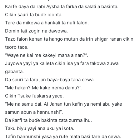
Ƙarfe ɗaya da rabi Aysha ta farka da salati a bakinta.
Cikin sauri ta buɗe idonta.
Tare da miƙewa a hankali ta nufi falon.
Domin taji zogin na dawowa.
Tazo falon kenan ta hango mutun da irin shigar ranan cikin
tsoro tace.
“Waye ne kai me kakeyi mana a nan?”.
Juyowa yayi ya kalleta cikin isa ya fara takowa zuwa
gabanta.
Da sauri ta fara jan baya-baya tana cewa.
“Me hakan? Me kake nema damu?”.
Cikin Tsuke fuskarsa yace.
“Me na samu dai. Ai Jahan tun kafin ya nemi abu yake
samun abun a hannunshi”.
Da ƙarfi ta buɗe bakinta zata zurma ihu.
Taku biyu yayi ana uku ya isota.
Tafin hannunshi yasa ya rufe mata baki tare da cewa.