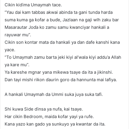
Cikin kiɗima Umaymah tace.
“Yau dai kam tabbas akwai abinda ta gani tunda harda
suma kuma ga ƙofar a buɗe, Jazlaan na gaji wlh zaku bar
Masarautar Joɗa ko zamu samu kwanciyar hankali a
rayuwar mu”.
Cikin son kontar mata da hankali ya ɗan dafe kanshi kana
yace.
“To Umaymah zamu barta jeki kiyi al’wala kiyi addu’a Allah
ya kare mu”.
Ya ƙareshe mgnar yana miƙewa tsaye da ita a jikinshi.
Dan tayi mishi riƙon ɗaurin goro da hannunta mai lafiya.
A hankali Umaymah da Ummi suka juya suka tafi.
Shi kuwa Side ɗinsa ya nufa, kai tsaye.
Har cikin Bedroom, maida ƙofar yayi ya rufe.
Kana yazo kan gado ya sunkuyo ya kwantar da ita.