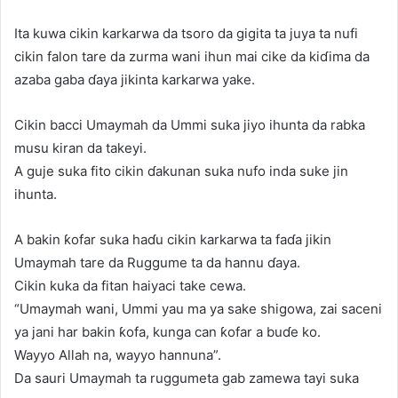
Ita kuwa cikin karkarwa da tsoro da gigita ta juya ta nufi
cikin falon tare da zurma wani ihun mai cike da kiɗima da
azaba gaba ɗaya jikinta karkarwa yake.
Cikin bacci Umaymah da Ummi suka jiyo ihunta da rabka
musu kiran da takeyi.
A guje suka fito cikin ɗakunan suka nufo inda suke jin
ihunta.
A bakin ƙofar suka haɗu cikin karkarwa ta faɗa jikin
Umaymah tare da Ruggume ta da hannu ɗaya.
Cikin kuka da fitan haiyaci take cewa.
“Umaymah wani, Ummi yau ma ya sake shigowa, zai saceni
ya jani har bakin ƙofa, kunga can ƙofar a buɗe ko.
Wayyo Allah na, wayyo hannuna”.
Da sauri Umaymah ta ruggumeta gab zamewa tayi suka