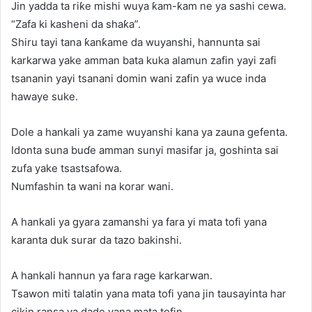
Jin yadda ta riƙe mishi wuya ƙam-ƙam ne ya sashi cewa.
“Zafa ki kasheni da shaƙa”.
Shiru tayi tana ƙanƙame da wuyanshi, hannunta sai
karkarwa yake amman bata kuka alamun zafin yayi zafi
tsananin yayi tsanani domin wani zafin ya wuce inda
hawaye suke.
Dole a hankali ya zame wuyanshi kana ya zauna gefenta.
Idonta suna buɗe amman sunyi masifar ja, goshinta sai
zufa yake tsastsafowa.
Numfashin ta wani na korar wani.
A hankali ya gyara zamanshi ya fara yi mata tofi yana
karanta duk surar da tazo bakinshi.
A hankali hannun ya fara rage karkarwan.
Tsawon miti talatin yana mata tofi yana jin tausayinta har
cikin ransa ya dade yana mata tofin.