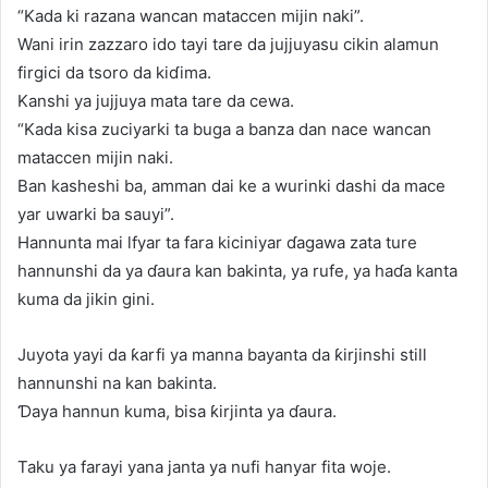
“Kada ki razana wancan mataccen mijin naki”.
Wani irin zazzaro ido tayi tare da jujjuyasu cikin alamun
firgici da tsoro da kiɗima.
Kanshi ya jujjuya mata tare da cewa.
“Kada kisa zuciyarki ta buga a banza dan nace wancan
mataccen mijin naki.
Ban kasheshi ba, amman dai ke a wurinki dashi da mace
yar uwarki ba sauyi”.
Hannunta mai lfyar ta fara kiciniyar ɗagawa zata ture
hannunshi da ya ɗaura kan bakinta, ya rufe, ya haɗa kanta
kuma da jikin gini.
Juyota yayi da ƙarfi ya manna bayanta da ƙirjinshi still
hannunshi na kan bakinta.
Ɗaya hannun kuma, bisa ƙirjinta ya ɗaura.
Taku ya farayi yana janta ya nufi hanyar fita woje.