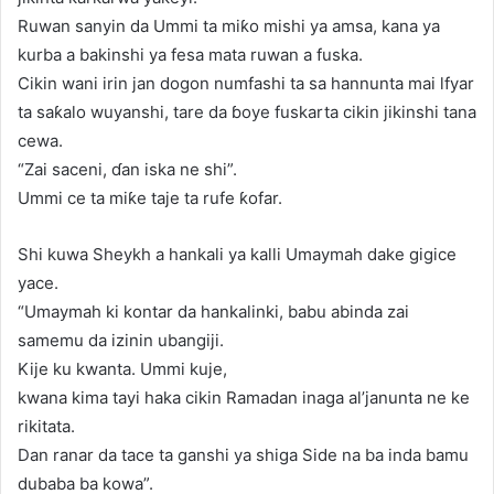
Ruwan sanyin da Ummi ta miƙo mishi ya amsa, kana ya
kurba a bakinshi ya fesa mata ruwan a fuska.
Cikin wani irin jan dogon numfashi ta sa hannunta mai lfyar
ta saƙalo wuyanshi, tare da ɓoye fuskarta cikin jikinshi tana
cewa.
“Zai saceni, ɗan iska ne shi”.
Ummi ce ta miƙe taje ta rufe ƙofar.
Shi kuwa Sheykh a hankali ya kalli Umaymah dake gigice
yace.
“Umaymah ki kontar da hankalinki, babu abinda zai
samemu da izinin ubangiji.
Kije ku kwanta. Ummi kuje,
kwana kima tayi haka cikin Ramadan inaga al’janunta ne ke
rikitata.
Dan ranar da tace ta ganshi ya shiga Side na ba inda bamu
dubaba ba kowa”.