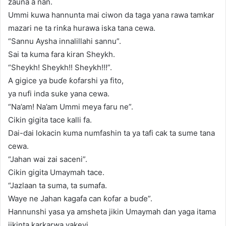
zauna a nan.
Ummi kuwa hannunta mai ciwon da taga yana rawa tamkar
mazari ne ta rinƙa hurawa iska tana cewa.
“Sannu Aysha innalillahi sannu”.
Sai ta kuma fara kiran Sheykh.
“Sheykh! Sheykh!! Sheykh!!!”.
A gigice ya buɗe ƙofarshi ya fito,
ya nufi inda suke yana cewa.
“Na’am! Na’am Ummi meya faru ne”.
Cikin gigita tace kalli fa.
Dai-dai lokacin kuma numfashin ta ya tafi cak ta sume tana
cewa.
“Jahan wai zai saceni”.
Cikin gigita Umaymah tace.
“Jazlaan ta suma, ta sumafa.
Waye ne Jahan kagafa can ƙofar a buɗe”.
Hannunshi yasa ya amsheta jikin Umaymah dan yaga itama
jikinta karkarwa yakeyi.