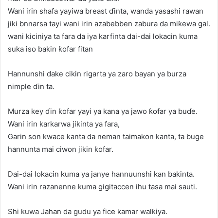
Wani irin shafa yayiwa breast ɗinta, wanda yasashi rawan
jiki bnnarsa tayi wani irin azabebben zabura da miƙewa gal.
wani kiciniya ta fara da iya karfinta dai-dai lokacin kuma
suka iso bakin ƙofar fitan
Hannunshi dake cikin rigarta ya zaro bayan ya burza
nimple ɗin ta.
Murza key ɗin ƙofar yayi ya kana ya jawo ƙofar ya buɗe.
Wani irin karkarwa jikinta ya fara,
Garin son kwace kanta da neman taimakon kanta, ta buge
hannunta mai ciwon jikin ƙofar.
Dai-dai lokacin kuma ya janye hannuunshi kan bakinta.
Wani irin razanenne kuma gigitaccen ihu tasa mai sauti.
Shi kuwa Jahan da gudu ya fice kamar walƙiya.