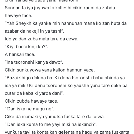
Sannan ta iya juyowa ta kalleshi cikin rauni da zubda
hawaye tace.
“Yah Sheykh ka yanke min hannunan mana ko zan huta da
azabar da nakeji in ya tashi”.
Ido ya ɗan zuba mata tare da cewa.
“Kiyi bacci kinji ko?”.
A hankali tace.
“Ina tsoronshi kar ya dawo”.
Cikin sunkuyowa yana kallon hannun yace.
“Bazai shigo ɗakina ba. Ki dena tsoronshi babu abinda ya
isa ya miki! Ki dena tsoronshi ko yaushe yana tare dake bai
cutar da keba ki yarda dani”.
Cikin zubda hawaye tace.
“Ɗan iska ne mugu ne”.
Cike da mamaki ya yamutsa fuska tare da cewa.
“Ɗan iska kuma to me yayi miki na iskanci?”.
yunƙura tayi ta konta kan gefenta na hagu ya zama fuskarta