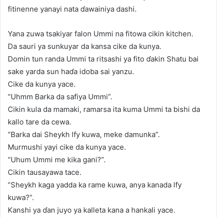
fitinenne yanayi nata ɗawainiya dashi.
Yana zuwa tsakiyar falon Ummi na fitowa cikin kitchen.
Da sauri ya sunkuyar da kansa cike da kunya.
Domin tun randa Ummi ta ritsashi ya fito ɗakin Shatu bai
sake yarda sun haɗa idoba sai yanzu.
Cike da kunya yace.
“Uhmm Barka da safiya Ummi”.
Cikin kula da mamaki, ramarsa ita kuma Ummi ta bishi da
kallo tare da cewa.
“Barka dai Sheykh lfy kuwa, meke damunka”.
Murmushi yayi cike da kunya yace.
“Uhum Ummi me kika gani?”.
Cikin tausayawa tace.
“Sheykh kaga yadda ka rame kuwa, anya kanada lfy
kuwa?”.
Kanshi ya ɗan juyo ya kalleta kana a hankali yace.