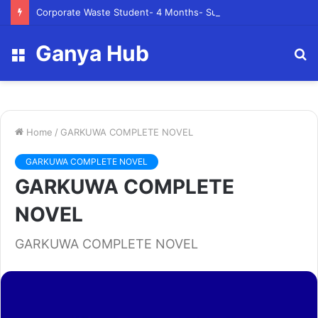
Corporate Waste Student- 4 Months- Summer 2023- Canadian Tire Corporation
Ganya Hub
Menu
S
fo
Home
/
GARKUWA COMPLETE NOVEL
GARKUWA COMPLETE NOVEL
GARKUWA COMPLETE
NOVEL
GARKUWA COMPLETE NOVEL