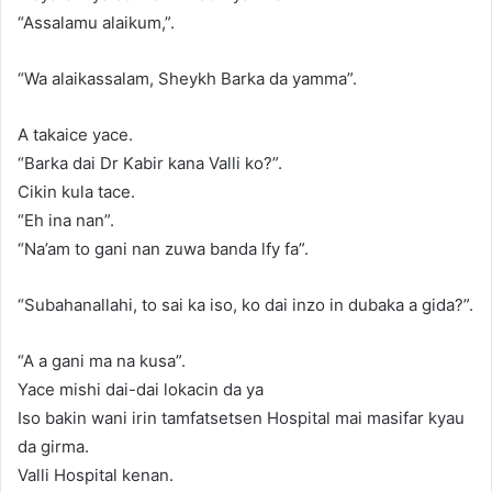
“Assalamu alaikum,”.
“Wa alaikassalam, Sheykh Barka da yamma”.
A takaice yace.
“Barka dai Dr Kabir kana Valli ko?”.
Cikin kula tace.
“Eh ina nan”.
“Na’am to gani nan zuwa banda lfy fa”.
“Subahanallahi, to sai ka iso, ko dai inzo in dubaka a gida?”.
“A a gani ma na kusa”.
Yace mishi dai-dai lokacin da ya
Iso bakin wani irin tamfatsetsen Hospital mai masifar kyau
da girma.
Valli Hospital kenan.