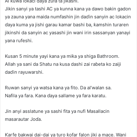
Ai kuwa lokaci ɗaya zufa ta jiƙashi.
Jikin sanyi ya tashi AC ya kunna kana ya dawo bakin gadon
ya zauna yana maida numfashin jin daɗin sanyin ac lokacin
ɗaya kuma ya jishi garau kamar bashi ba, ƙamshin turaren
jikinshi da sanyin ac yasashi jin wani irin sassanyan yanayi
yana rufeshi.
Kusan 5 minute yayi kana ya miƙa ya shiga Bathroom.
Allah ya sani da Shatu na kusa dashi zai raɓeta ko zaiji
daɗin rayuwarshi.
Ruwan sanyi ya watsa kana ya fito. Da al’walan sa.
Nafila ya fara. Kana ɗaya sallame ya fara karatu.
Jin anyi asslatune ya sashi fita ya nufi Masallacin
masarautar Joɗa.
Ƙarfe bakwai dai-dai ya turo ƙofar falon jiki a mace. Wani