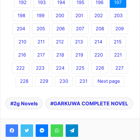
192
193
194
195
196
197
198
199
200
201
202
203
204
205
206
207
208
209
210
211
212
213
214
215
216
217
218
219
220
221
222
223
224
225
226
227
228
229
230
231
Next page
2g Novels
GARKUWA COMPLETE NOVEL
Facebook
Twitter
Messenger
WhatsApp
Telegram