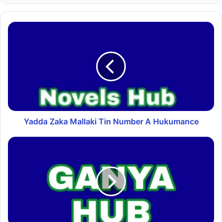
Yadda Zaka Mallaki Tin Number A Hukumance