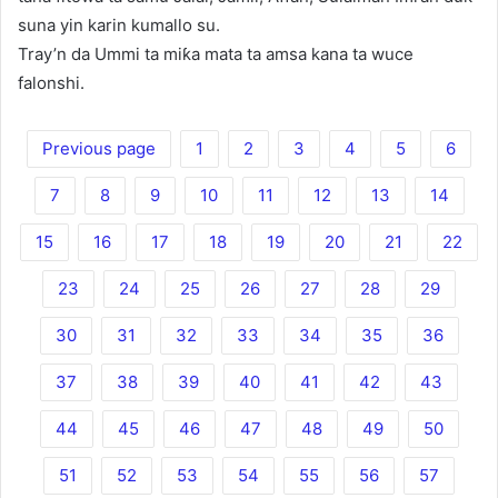
suna yin karin kumallo su.
Tray’n da Ummi ta miƙa mata ta amsa kana ta wuce
falonshi.
Previous page
1
2
3
4
5
6
7
8
9
10
11
12
13
14
15
16
17
18
19
20
21
22
23
24
25
26
27
28
29
30
31
32
33
34
35
36
37
38
39
40
41
42
43
44
45
46
47
48
49
50
51
52
53
54
55
56
57