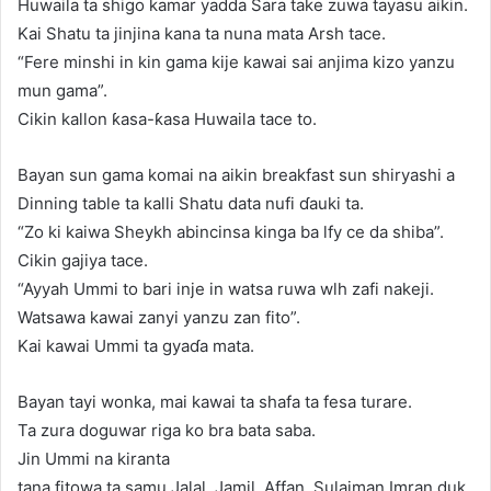
Huwaila ta shigo kamar yadda Sara take zuwa tayasu aikin.
Kai Shatu ta jinjina kana ta nuna mata Arsh tace.
“Fere minshi in kin gama kije kawai sai anjima kizo yanzu
mun gama”.
Cikin kallon ƙasa-ƙasa Huwaila tace to.
Bayan sun gama komai na aikin breakfast sun shiryashi a
Dinning table ta kalli Shatu data nufi ɗauki ta.
“Zo ki kaiwa Sheykh abincinsa kinga ba lfy ce da shiba”.
Cikin gajiya tace.
“Ayyah Ummi to bari inje in watsa ruwa wlh zafi nakeji.
Watsawa kawai zanyi yanzu zan fito”.
Kai kawai Ummi ta gyaɗa mata.
Bayan tayi wonka, mai kawai ta shafa ta fesa turare.
Ta zura doguwar riga ko bra bata saba.
Jin Ummi na kiranta
tana fitowa ta samu Jalal, Jamil, Affan, Sulaiman Imran duk