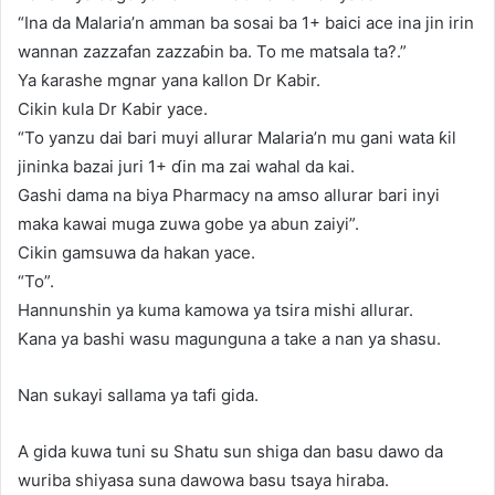
“Ina da Malaria’n amman ba sosai ba 1+ baici ace ina jin irin
wannan zazzafan zazzaɓin ba. To me matsala ta?.”
Ya ƙarashe mgnar yana kallon Dr Kabir.
Cikin kula Dr Kabir yace.
“To yanzu dai bari muyi allurar Malaria’n mu gani wata ƙil
jininka bazai juri 1+ ɗin ma zai wahal da kai.
Gashi dama na biya Pharmacy na amso allurar bari inyi
maka kawai muga zuwa gobe ya abun zaiyi”.
Cikin gamsuwa da hakan yace.
“To”.
Hannunshin ya kuma kamowa ya tsira mishi allurar.
Kana ya bashi wasu magunguna a take a nan ya shasu.
Nan sukayi sallama ya tafi gida.
A gida kuwa tuni su Shatu sun shiga dan basu dawo da
wuriba shiyasa suna dawowa basu tsaya hiraba.