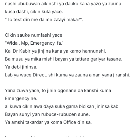
nashi abubuwan aikinshi ya ɗauko kana yazo ya zauna
kusa dashi, cikin kula yace.
“To test ɗin me da me za’ayi maka?”.
Cikin sauƙe numfashi yace.
“Widal, Mp, Emergency, fa.”
Kai Dr Kabir ya jinjina kana ya kamo hannunshi.
Ba musu ya miƙa mishi bayan ya tattare gariyar tasane.
Ya ɗebi jininsa.
Lab ya wuce Direct. shi kuma ya zauna a nan yana jiranshi.
Yana zuwa yace, to jinin ogonane da kanshi kuma
Emergency ne.
ai kuwa cikin awa ɗaya suka gama bicikan jininsa kab.
Bayan sunyi ƴan rubuce-rubucen sune.
Ya amshi takardar ya koma Office ɗin sa.