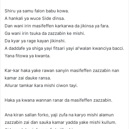
Shiru ya samu falon babu kowa.
A hankali ya wuce Side ɗinsa.
Dan wani irin masifeffen karkarwa da jikinsa ya fara.
Ga wani irin tsuka da zazzaɓin ke mishi.
Da kyar ya rage kayan jikinshi.
A daddafe ya shiga yayi fitsari yayi al’walan kwanciya bacci.
Yana fitowa ya kwanta.
Kar-kar haka yake rawan sanyin masifeffen zazzaɓin nan
kamar zai ɗauke ransa.
Allurar tamkar ƙara mishi ciwon tayi.
Haka ya kwana wannan ranar da masifeffen zazzaɓin.
Ana kiran sallan forko, yaji zufa na karyo mishi alamun
zazzaɓin zai ɗan sauƙa kamar yadda yake mishi kullum.