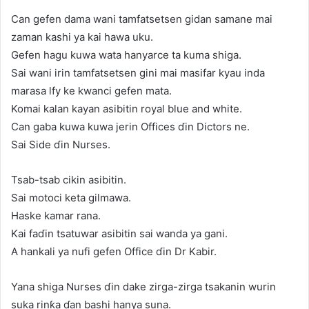
Can gefen dama wani tamfatsetsen gidan samane mai
zaman kashi ya kai hawa uku.
Gefen hagu kuwa wata hanyarce ta kuma shiga.
Sai wani irin tamfatsetsen gini mai masifar kyau inda
marasa lfy ke kwanci gefen mata.
Komai kalan kayan asibitin royal blue and white.
Can gaba kuwa kuwa jerin Offices ɗin Dictors ne.
Sai Side ɗin Nurses.
Tsab-tsab cikin asibitin.
Sai motoci keta gilmawa.
Haske kamar rana.
Kai faɗin tsatuwar asibitin sai wanda ya gani.
A hankali ya nufi gefen Office ɗin Dr Kabir.
Yana shiga Nurses ɗin dake zirga-zirga tsakanin wurin
suka rinƙa ɗan bashi hanya suna.