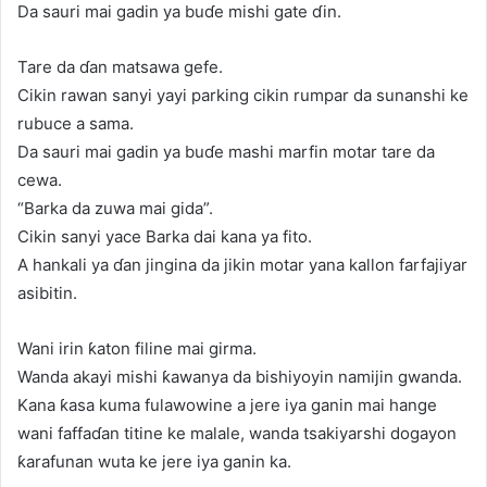
Da sauri mai gadin ya buɗe mishi gate ɗin.
Tare da ɗan matsawa gefe.
Cikin rawan sanyi yayi parking cikin rumpar da sunanshi ke
rubuce a sama.
Da sauri mai gadin ya buɗe mashi marfin motar tare da
cewa.
“Barka da zuwa mai gida”.
Cikin sanyi yace Barka dai kana ya fito.
A hankali ya ɗan jingina da jikin motar yana kallon farfajiyar
asibitin.
Wani irin ƙaton filine mai girma.
Wanda akayi mishi ƙawanya da bishiyoyin namijin gwanda.
Kana ƙasa kuma fulawowine a jere iya ganin mai hange
wani faffaɗan titine ke malale, wanda tsakiyarshi dogayon
ƙarafunan wuta ke jere iya ganin ka.