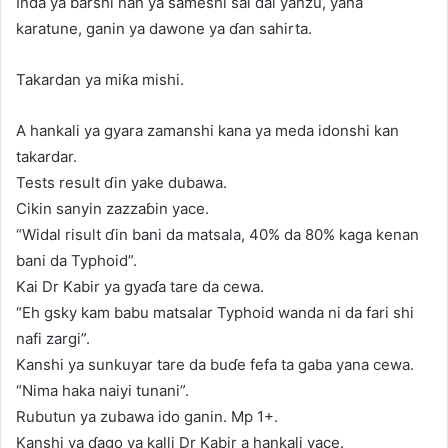
Inda ya barshi nan ya sameshi sai dai yanzu, yana
karatune, ganin ya dawone ya ɗan sahirta.
Takardan ya miƙa mishi.
A hankali ya gyara zamanshi kana ya meda idonshi kan
takardar.
Tests result ɗin yake dubawa.
Cikin sanyin zazzaɓin yace.
“Widal risult ɗin bani da matsala, 40% da 80% kaga kenan
bani da Typhoid”.
Kai Dr Kabir ya gyaɗa tare da cewa.
“Eh gsky kam babu matsalar Typhoid wanda ni da fari shi
nafi zargi”.
Kanshi ya sunkuyar tare da buɗe fefa ta gaba yana cewa.
“Nima haka naiyi tunani”.
Rubutun ya zubawa ido ganin. Mp 1+.
Kanshi ya ɗago ya kalli Dr Kabir a hankali yace.