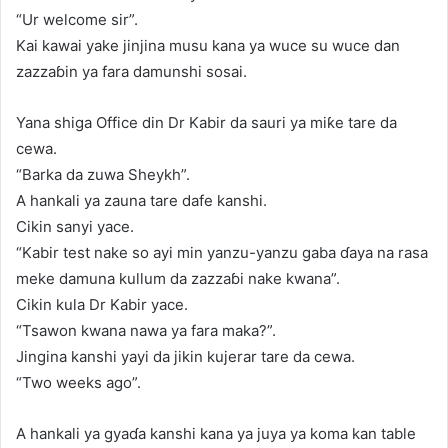
“Ur welcome sir”.
Kai kawai yake jinjina musu kana ya wuce su wuce dan
zazzaɓin ya fara damunshi sosai.
Yana shiga Office din Dr Kabir da sauri ya miƙe tare da
cewa.
“Barka da zuwa Sheykh”.
A hankali ya zauna tare dafe kanshi.
Cikin sanyi yace.
“Kabir test nake so ayi min yanzu-yanzu gaba ɗaya na rasa
meke damuna kullum da zazzaɓi nake kwana”.
Cikin kula Dr Kabir yace.
“Tsawon kwana nawa ya fara maka?”.
Jingina kanshi yayi da jikin kujerar tare da cewa.
“Two weeks ago”.
A hankali ya gyaɗa kanshi kana ya juya ya koma kan table