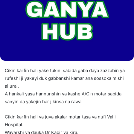
Cikin ƙarfin hali yake tuƙin, sabida gaba ɗaya zazzabin ya
rufeshi ji yakeyi duk gabbanshi kamar ana sossoka mishi
allurai.
A hankali yasa hannunshin ya kashe A/C’n motar sabida
sanyin da yakejin har jikinsa na rawa.
Cikin ƙarfin hali ya juya akalar motar tasa ya nufi Valli
Hospital.
Wayarshi ya ɗauka Dr Kabir ya kira.