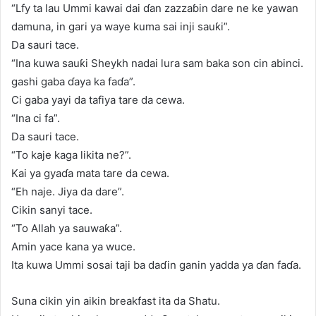
“Lfy ta lau Ummi kawai dai ɗan zazzaɓin dare ne ke yawan
damuna, in gari ya waye kuma sai inji sauƙi”.
Da sauri tace.
“Ina kuwa sauƙi Sheykh nadai lura sam baka son cin abinci.
gashi gaba ɗaya ka faɗa”.
Ci gaba yayi da tafiya tare da cewa.
“Ina ci fa”.
Da sauri tace.
“To kaje kaga likita ne?”.
Kai ya gyaɗa mata tare da cewa.
“Eh naje. Jiya da dare”.
Cikin sanyi tace.
“To Allah ya sauwaƙa”.
Amin yace kana ya wuce.
Ita kuwa Ummi sosai taji ba daɗin ganin yadda ya ɗan faɗa.
Suna cikin yin aikin breakfast ita da Shatu.